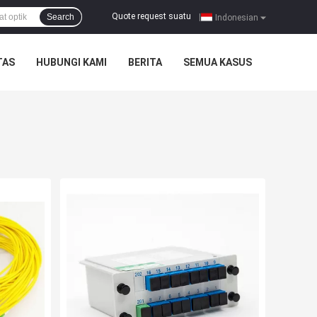
Quote request suatu
Search
|
Indonesian
TAS
HUBUNGI KAMI
BERITA
SEMUA KASUS