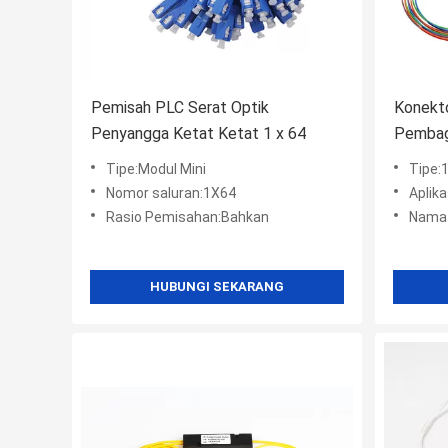
Pemisah PLC Serat Optik
Konekt
Penyangga Ketat Ketat 1 x 64
Pembag
Tipe:Modul Mini
Tipe:1 
Nomor saluran:1X64
Aplik
Rasio Pemisahan:Bahkan
Nama 
HUBUNGI SEKARANG