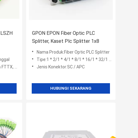
M LSZH
GPON EPON Fiber Optic PLC
Splitter, Kaset Plc Splitter 1x8
Nama Produk:Fiber Optic PLC Splitter
nggal
Tipe:1 * 2/1 * 4/1 * 8/1 * 16/1 * 32/1 * 64
ON & Optical CATV
Jenis Konektor:SC / APC
HUBUNGI SEKARANG