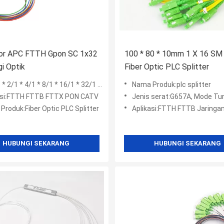
or APC FTTH Gpon SC 1x32
100 * 80 * 10mm 1 X 16 S
i Optik
Fiber Optic PLC Splitter
* 2/1 * 4/1 * 8/1 * 16/1 * 32/1 * 64
Nama Produk:plc splitter
asi:FTTH FTTB FTTX PON CATV
Jenis serat:G657A, Mode Tu
Produk:Fiber Optic PLC Splitter
Aplikasi:FTTH FTTB Jaringan FTTX, Splitter, LAN, Fiber to home, P
HUBUNGI SEKARANG
HUBUNGI SEKARANG